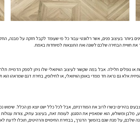
ינים ביותר בעיצוב פנים, אשר רלוונטי עבור כל מי שעומד לקבל חזקה על מבנה, ה
את חוויית הבחירה שלכם לשונה ואת התוצאות למיוחדות באמת.
 או נופלים חלילה. אבל במה שקשור לעיצוב הוויזואלי שלו ניתן לספק הדמיית תלת
פיזית אלא גם נראה חד ממדי באופן הוויזואלי, או לחילופין, בחירת דגם שמראהו ה
צבעים בהירים יבשרו לרוב את המודרניזם, אבל לכל כלל ישנו יוצא מן הכלל. שימוש נכ
, מלבן ומשולש, הוא שמאפיין את הסגנון. לעומת זאת, בעיצוב עתיק, צורות עגולות
נה שלכם, על מנת שגם בהמשך הדגרך, בבחירת החיפויים והרהיטים, תוכלו לדעת לאן