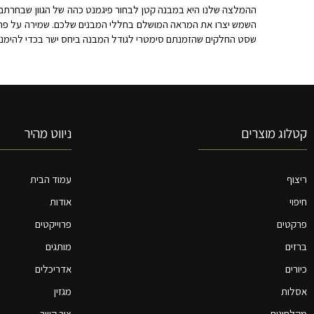
ההמלצה שלנו היא במבנה קטן לבחור פיגמנט כהה של הגוון שבחרתם וב
השמש יצרו את המראה המושלם בחללי המבנים שלכם. שמירה על פרס
שסט החלקים שהזמנתם סימטרי לגודל המבנה ביחס ישר בכדי להימנע 
קטלוג מוצרים
ניווט מהיר
ריצוף
עמוד הבית
חיפוי
אודות
פרקטים
פרוייקטים
ברזים
מותגים
כיורים
אדריכלים
אסלות
מגזין
מקלחונים
צור קשר